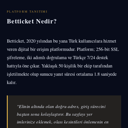
PLATFORM TANITIMI
Betticket Nedir?
Betticket, 2020 yılından bu yana Türk kullanıcılara hizmet
veren dijital bir erişim platformudur. Platform; 256-bit SSL
şifreleme, iki adımlı doğrulama ve Türkçe 7/24 destek
hattıyla öne çıkar. Yaklaşık 50 kişilik bir ekip tarafından
işletilmekte olup sunucu yanıt süresi ortalama 1.8 saniyede
kalır.
"Elinin altında olan doğru adres, giriş sürecini
baştan sona kolaylaştırır. Bu sayfayı yer
imlerinize eklemek, olası kesintileri önlemenin en