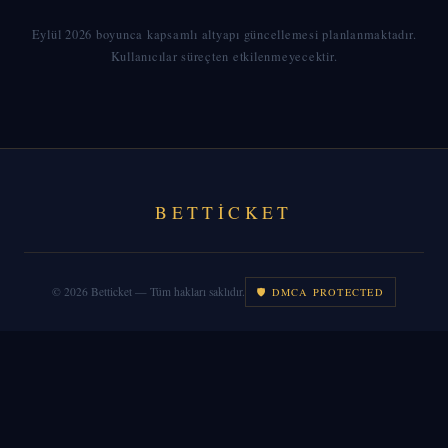
Eylül 2026 boyunca kapsamlı altyapı güncellemesi planlanmaktadır.
Kullanıcılar süreçten etkilenmeyecektir.
BETTICKET
©
2026
Betticket — Tüm hakları saklıdır.
🛡 DMCA PROTECTED
PLATFORM
ÖZELLIKLER
REHBER
SSS