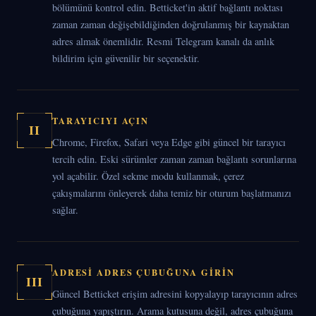
bölümünü kontrol edin. Betticket'in aktif bağlantı noktası
zaman zaman değişebildiğinden doğrulanmış bir kaynaktan
adres almak önemlidir. Resmi Telegram kanalı da anlık
bildirim için güvenilir bir seçenektir.
TARAYICIYI AÇIN
II
Chrome, Firefox, Safari veya Edge gibi güncel bir tarayıcı
tercih edin. Eski sürümler zaman zaman bağlantı sorunlarına
yol açabilir. Özel sekme modu kullanmak, çerez
çakışmalarını önleyerek daha temiz bir oturum başlatmanızı
sağlar.
ADRESI ADRES ÇUBUĞUNA GIRIN
III
Güncel Betticket erişim adresini kopyalayıp tarayıcının adres
çubuğuna yapıştırın. Arama kutusuna değil, adres çubuğuna