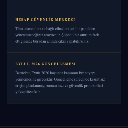
HESAP GÜVENLIK MERKEZI
Tüm oturumları ve bağlı cihazları tek bir panelden
yönetebileceğiniz arayüzdür. Şüpheli bir oturum fark
ettiğinizde buradan anında çıkış yapabilirsiniz.
EYLÜL 2026 GÜNCELLEMESI
Betticket, Eylül 2026 boyunca kapsamlı bir altyapı
yenilemesine girecektir. Güncelleme sürecinde kesintisiz
erişim planlanmış; sunucu hızı ve güvenlik protokolleri
yükseltilecektir.