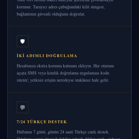
korunur. Tarayıcı adres çubuğundaki kilit simgesi,
bağlantının güvenli olduğunu doğrular.
🛡
İKI ADIMLI DOĞRULAMA
Hesabınıza ekstra koruma katmanı ekleyin. Her oturum
açışta SMS veya kimlik doğrulama uygulaması kodu
istenir; yetkisiz erişim neredeyse imkânsız hale gelir.
💬
7/24 TÜRKÇE DESTEK
Haftanın 7 günü, günün 24 saati Türkçe canlı destek.
Ortalama yanıt süresi 8 dakika; teknik dilden uzak, sade ve