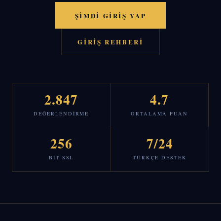
ŞIMDI GIRIŞ YAP
GIRIŞ REHBERI
2.847
4.7
DEĞERLENDIRME
ORTALAMA PUAN
256
7/24
BIT SSL
TÜRKÇE DESTEK