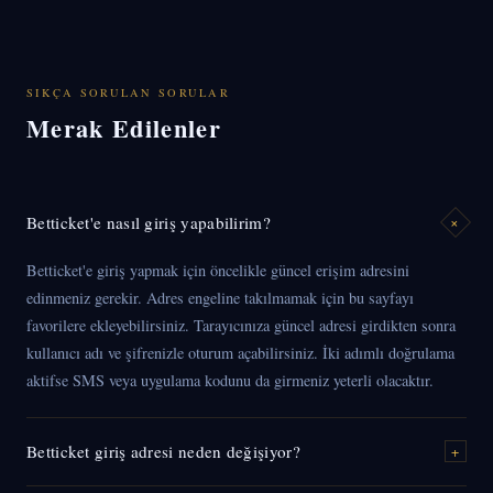
SIKÇA SORULAN SORULAR
Merak Edilenler
Betticket'e nasıl giriş yapabilirim?
+
Betticket'e giriş yapmak için öncelikle güncel erişim adresini
edinmeniz gerekir. Adres engeline takılmamak için bu sayfayı
favorilere ekleyebilirsiniz. Tarayıcınıza güncel adresi girdikten sonra
kullanıcı adı ve şifrenizle oturum açabilirsiniz. İki adımlı doğrulama
aktifse SMS veya uygulama kodunu da girmeniz yeterli olacaktır.
Betticket giriş adresi neden değişiyor?
+