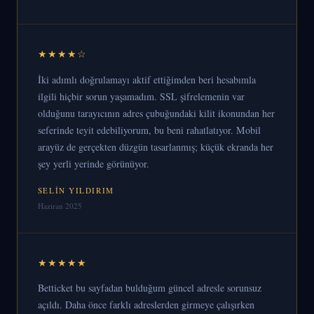
★★★★☆
İki adımlı doğrulamayı aktif ettiğimden beri hesabımla
ilgili hiçbir sorun yaşamadım. SSL şifrelemenin var
olduğunu tarayıcının adres çubuğundaki kilit ikonundan her
seferinde teyit edebiliyorum, bu beni rahatlatıyor. Mobil
arayüz de gerçekten düzgün tasarlanmış; küçük ekranda her
şey yerli yerinde görünüyor.
SELIN YILDIRIM
Haziran 2025
★★★★★
Betticket bu sayfadan bulduğum güncel adresle sorunsuz
açıldı. Daha önce farklı adreslerden girmeye çalışırken