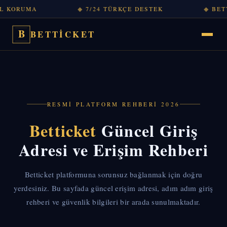
UMA
7/24 TÜRKÇE DESTEK
BETTICKET 
B
BETTICKET
RESMI PLATFORM REHBERI 2026
Betticket
Güncel Giriş
Adresi ve Erişim Rehberi
Betticket platformuna sorunsuz bağlanmak için doğru
yerdesiniz. Bu sayfada güncel erişim adresi, adım adım giriş
rehberi ve güvenlik bilgileri bir arada sunulmaktadır.