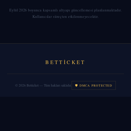
Eylül 2026 boyunca kapsamlı altyapı güncellemesi planlanmaktadır.
Kullanıcılar süreçten etkilenmeyecektir.
BETTICKET
©
2026
Betticket — Tüm hakları saklıdır.
🛡 DMCA PROTECTED
PLATFORM
ÖZELLIKLER
REHBER
SSS