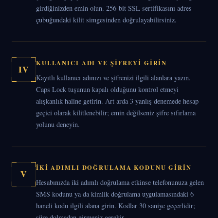
girdiğinizden emin olun. 256-bit SSL sertifikasını adres
çubuğundaki kilit simgesinden doğrulayabilirsiniz.
KULLANICI ADI VE ŞIFREYI GIRIN
IV
Kayıtlı kullanıcı adınızı ve şifrenizi ilgili alanlara yazın.
Caps Lock tuşunun kapalı olduğunu kontrol etmeyi
alışkanlık haline getirin. Art arda 3 yanlış denemede hesap
geçici olarak kilitlenebilir; emin değilseniz şifre sıfırlama
yolunu deneyin.
İKI ADIMLI DOĞRULAMA KODUNU GIRIN
V
Hesabınızda iki adımlı doğrulama etkinse telefonunuza gelen
SMS kodunu ya da kimlik doğrulama uygulamasındaki 6
haneli kodu ilgili alana girin. Kodlar 30 saniye geçerlidir;
süre dolmadan girmeniz gerekir.