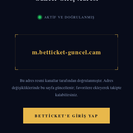
AKTIF VE DOĞRULANMIŞ
m.betticket-guncel.cam
Bu adres resmi kanallar tarafından doğrulanmıştır. Adres
değişikliklerinde bu sayfa güncellenir; favorilere ekleyerek takipte
kalabilirsiniz.
BETTICKET'E GIRIŞ YAP