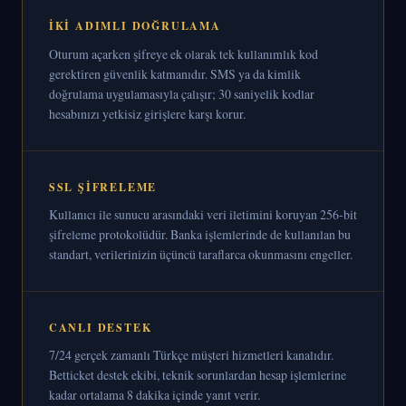
İKI ADIMLI DOĞRULAMA
Oturum açarken şifreye ek olarak tek kullanımlık kod
gerektiren güvenlik katmanıdır. SMS ya da kimlik
doğrulama uygulamasıyla çalışır; 30 saniyelik kodlar
hesabınızı yetkisiz girişlere karşı korur.
SSL ŞIFRELEME
Kullanıcı ile sunucu arasındaki veri iletimini koruyan 256-bit
şifreleme protokolüdür. Banka işlemlerinde de kullanılan bu
standart, verilerinizin üçüncü taraflarca okunmasını engeller.
CANLI DESTEK
7/24 gerçek zamanlı Türkçe müşteri hizmetleri kanalıdır.
Betticket destek ekibi, teknik sorunlardan hesap işlemlerine
kadar ortalama 8 dakika içinde yanıt verir.