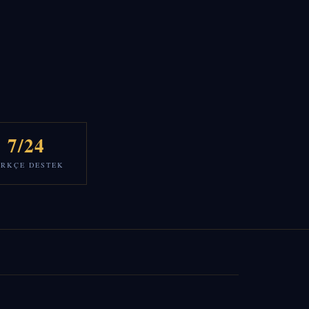
7/24
ÜRKÇE DESTEK