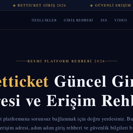
BETTICKET GIRIŞ 2026
GÜVENLI ERIŞIM
ÖZELLIKLER
GIRIŞ REHBERI
SSS
VIDEO
RESMI PLATFORM REHBERI 2026
tticket
Güncel Gir
esi ve Erişim Reh
t platformuna sorunsuz bağlanmak için doğru yerdesiniz. Bu
erişim adresi, adım adım giriş rehberi ve güvenlik bilgileri b