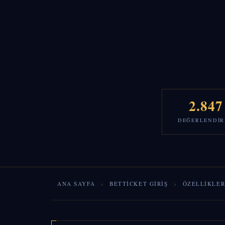
2.847
DEĞERLENDI
ANA SAYFA
BETTICKET GIRIŞ
ÖZELLIKLE