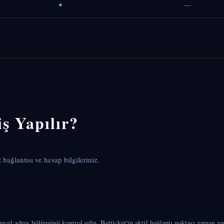
✦
—
iş Yapılır?
bağlantısı ve hesap bilgileriniz.
güncel adres bölümünü kontrol edin. Betticket'in aktif bağlantı noktası zaman 