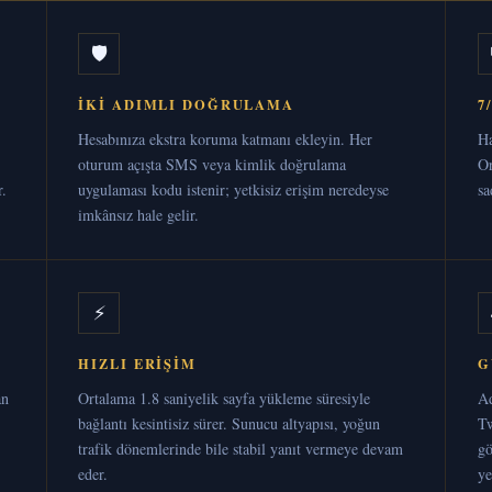
🛡
İKI ADIMLI DOĞRULAMA
7
Hesabınıza ekstra koruma katmanı ekleyin. Her
Ha
oturum açışta SMS veya kimlik doğrulama
Or
r.
uygulaması kodu istenir; yetkisiz erişim neredeyse
sa
imkânsız hale gelir.
⚡
HIZLI ERIŞIM
G
an
Ortalama 1.8 saniyelik sayfa yükleme süresiyle
Ad
bağlantı kesintisiz sürer. Sunucu altyapısı, yoğun
Tw
trafik dönemlerinde bile stabil yanıt vermeye devam
gö
eder.
ye