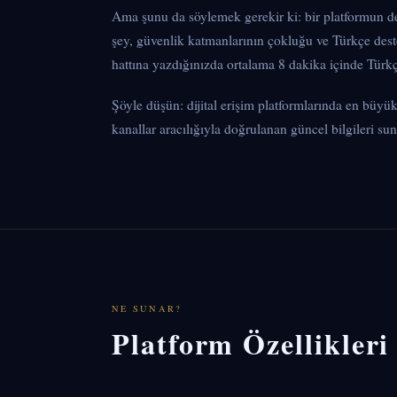
Ama şunu da söylemek gerekir ki: bir platformun değ
şey, güvenlik katmanlarının çokluğu ve Türkçe dest
hattına yazdığınızda ortalama 8 dakika içinde Türkçe
Şöyle düşün: dijital erişim platformlarında en büyü
kanallar aracılığıyla doğrulanan güncel bilgileri sun
NE SUNAR?
Platform Özellikleri