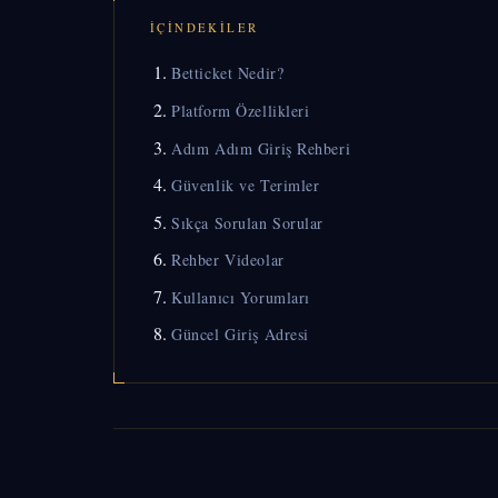
İÇINDEKILER
Betticket Nedir?
Platform Özellikleri
Adım Adım Giriş Rehberi
Güvenlik ve Terimler
Sıkça Sorulan Sorular
Rehber Videolar
Kullanıcı Yorumları
Güncel Giriş Adresi