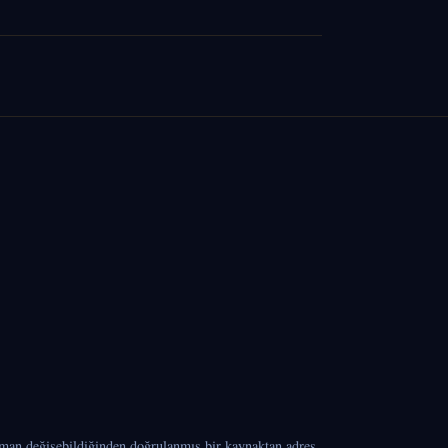
zaman değişebildiğinden doğrulanmış bir kaynaktan adres