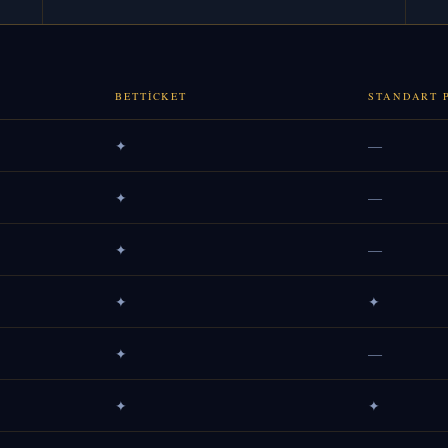
BETTICKET
STANDART 
✦
—
✦
—
✦
—
✦
✦
✦
—
✦
✦