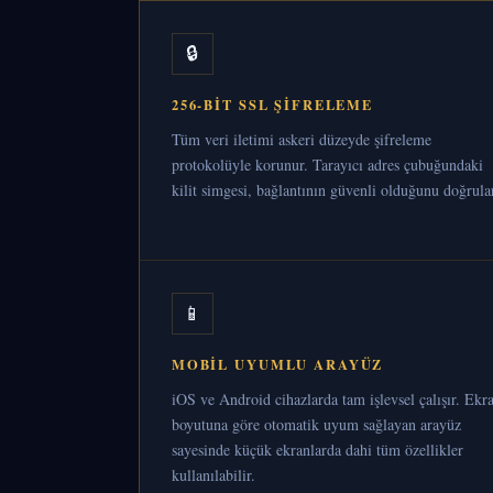
🔒
256-BIT SSL ŞIFRELEME
Tüm veri iletimi askeri düzeyde şifreleme
protokolüyle korunur. Tarayıcı adres çubuğundaki
kilit simgesi, bağlantının güvenli olduğunu doğrula
📱
MOBIL UYUMLU ARAYÜZ
iOS ve Android cihazlarda tam işlevsel çalışır. Ekr
boyutuna göre otomatik uyum sağlayan arayüz
sayesinde küçük ekranlarda dahi tüm özellikler
kullanılabilir.