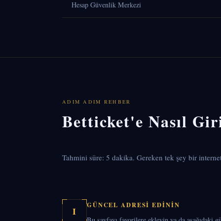
Hesap Güvenlik Merkezi
ADIM ADIM REHBER
Betticket'e Nasıl Gir
Tahmini süre: 5 dakika. Gereken tek şey bir internet 
GÜNCEL ADRESI EDININ
I
Bu sayfayı favorilere ekleyin ya da aşağıdaki 