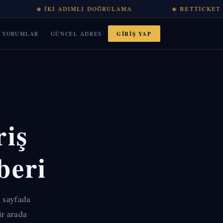
İKI ADIMLI DOĞRULAMA
BETTICKET GÜNCEL
GIRIŞ YAP
YORUMLAR
GÜNCEL ADRES
iş
beri
 sayfada
ir arada